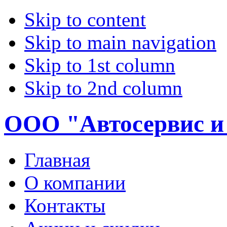
Skip to content
Skip to main navigation
Skip to 1st column
Skip to 2nd column
ООО "Автосервис и
Главная
О компании
Контакты