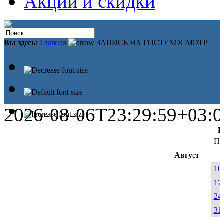
Акции и скидки
Вы здесь:
Главная
ЗАПИСЬ НА ГОСТЕХОСМОТР
2026-08-06T23:29:59+03:
П
Август
1
1
2
3