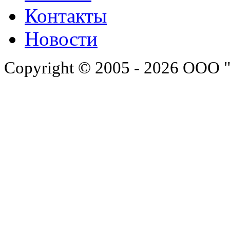
Контакты
Новости
Copyright © 2005 - 2026 ООО 