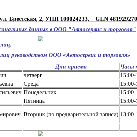
 ул. Брестская, 2, УНП 100024233, GLN 4819292700
сональных данных в ООО "Автосервис и торговля"
лиц.
лиц руководством ООО «Автосервис и торговля»
Дни приема
Часы 
вич
четверг
15:00-
ьевна
Среда
15:00-
сильевич
Понедельник
15:00-
Пятница
15:00-
имирович
Вторник (по предварительной записи)
13:00-