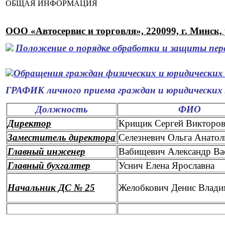
ОБЩАЯ ИНФОРМАЦИЯ
ООО «Автосервис и торговля», 220099, г. Минск,
Положение о порядке обработки и защиты пер
Обращения граждан
физических и юридических 
ГРАФИК личного приема граждан и юридических 
Должность
ФИО
Дире
ктор
Крищик Сергей Викторо
Заместитель директора
Селезневич Ольга Анатол
Главный инженер
Вабищевич Александр Ва
Главный бухгалтер
Уснич Елена Ярославна
Начальник ДС № 25
Желобкович Денис Влад